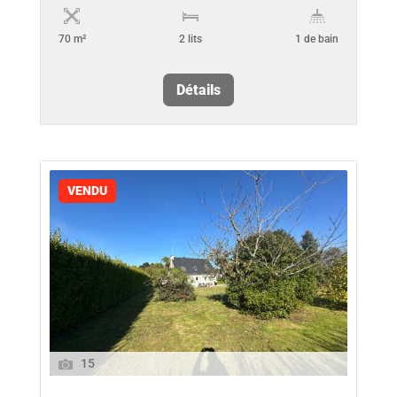
70 m²
2 lits
1 de bain
Détails
VENDU
15