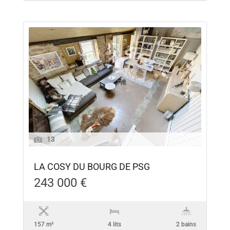
13
LA COSY DU BOURG DE PSG
243 000 €
157 m²
4 lits
2 bains