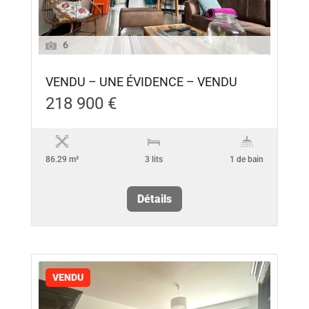
6
VENDU – UNE ÉVIDENCE – VENDU
218 900 €
86.29 m²
3 lits
1 de bain
Détails
VENDU