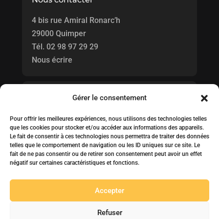
4 bis rue Amiral Ronarc’h
29000 Quimper
Tél.
02 98 97 29 29
Nous écrire
Horaires
Gérer le consentement
Pour offrir les meilleures expériences, nous utilisons des technologies telles
Honoraires d'agence
que les cookies pour stocker et/ou accéder aux informations des appareils.
Le fait de consentir à ces technologies nous permettra de traiter des données
telles que le comportement de navigation ou les ID uniques sur ce site. Le
fait de ne pas consentir ou de retirer son consentement peut avoir un effet
négatif sur certaines caractéristiques et fonctions.
© 2022 idO Immobilier. Réalisation
Juliane Lancou
Accepter
Mentions légales
Refuser