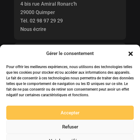
4 bis rue Amiral Ronarc’h
29000 Quimper
Tél.
02 98 97 29 29
Nous écrire
Horaires
Gérer le consentement
Pour offrir les meilleures expériences, nous utilisons des technologies telles
Honoraires d'agence
que les cookies pour stocker et/ou accéder aux informations des appareils.
Le fait de consentir à ces technologies nous permettra de traiter des données
telles que le comportement de navigation ou les ID uniques sur ce site. Le
fait de ne pas consentir ou de retirer son consentement peut avoir un effet
négatif sur certaines caractéristiques et fonctions.
© 2022 idO Immobilier. Réalisation
Juliane Lancou
Accepter
Mentions légales
Refuser